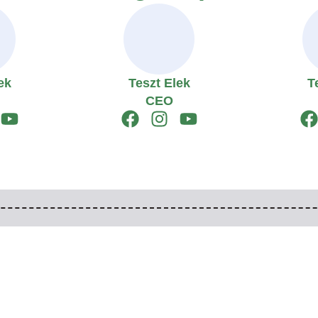
ek
Teszt Elek
T
CEO