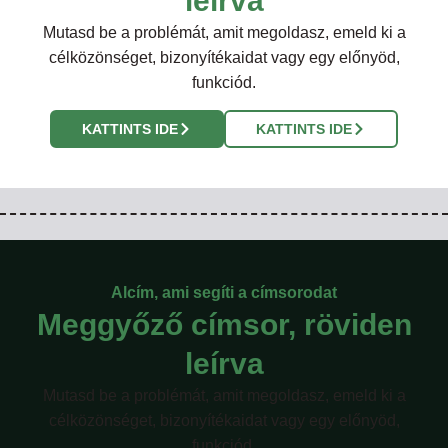
leírva
Mutasd be a problémát, amit megoldasz, emeld ki a
célközönséget, bizonyítékaidat vagy egy előnyöd,
funkciód.
KATTINTS IDE
KATTINTS IDE
Alcím, ami segíti a címsorodat
Meggyőző címsor, röviden
leírva
Mutasd be a problémát, amit megoldasz, emeld ki a
célközönséget, bizonyítékaidat vagy egy előnyöd,
funkciód.