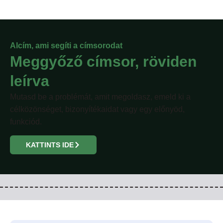
Alcím, ami segíti a címsorodat
Meggyőző címsor, röviden
leírva
Mutasd be a problémát, amit megoldasz, emeld ki a
célközönséget, bizonyítékaidat vagy egy előnyöd,
funkciód.
KATTINTS IDE