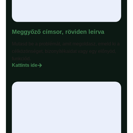
Meggyőző címsor, röviden leírva
Mutasd be a problémát, amit megoldasz, emeld ki a
célközönséget, bizonyítékaidat vagy egy előnyöd,
funkciód.
Kattints ide