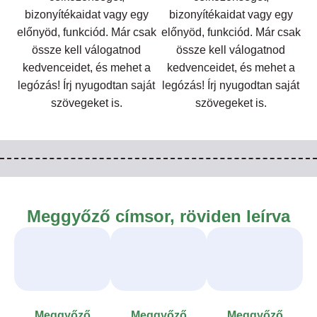
bizonyítékaidat vagy egy
bizonyítékaidat vagy egy
előnyöd, funkciód. Már csak
előnyöd, funkciód. Már csak
össze kell válogatnod
össze kell válogatnod
kedvenceidet, és mehet a
kedvenceidet, és mehet a
legózás! Írj nyugodtan saját
legózás! Írj nyugodtan saját
szövegeket is.
szövegeket is.
Meggyőző címsor, röviden leírva
Meggyőző
Meggyőző
Meggyőző