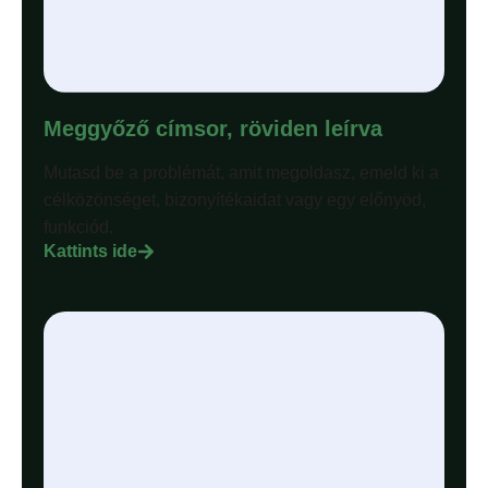
Meggyőző címsor, röviden leírva
Mutasd be a problémát, amit megoldasz, emeld ki a
célközönséget, bizonyítékaidat vagy egy előnyöd,
funkciód.
Kattints ide