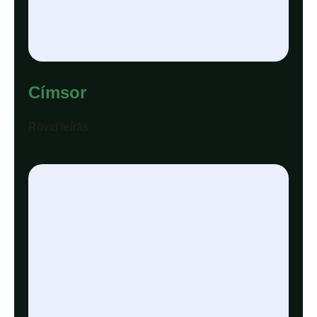
Címsor
Rövid leírás