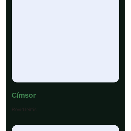
Címsor
Rövid leírás