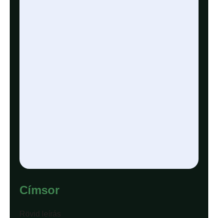
Címsor
Rövid leírás