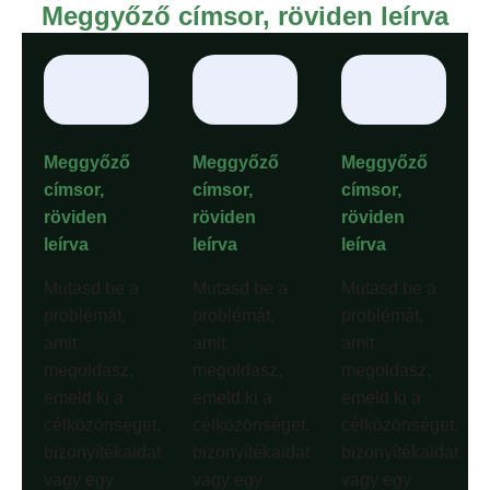
Meggyőző címsor, röviden leírva
Meggyőző
Meggyőző
Meggyőző
címsor,
címsor,
címsor,
röviden
röviden
röviden
leírva
leírva
leírva
Mutasd be a
Mutasd be a
Mutasd be a
problémát,
problémát,
problémát,
amit
amit
amit
megoldasz,
megoldasz,
megoldasz,
emeld ki a
emeld ki a
emeld ki a
célközönséget,
célközönséget,
célközönséget,
bizonyítékaidat
bizonyítékaidat
bizonyítékaidat
vagy egy
vagy egy
vagy egy