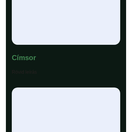
Címsor
Rövid leírás