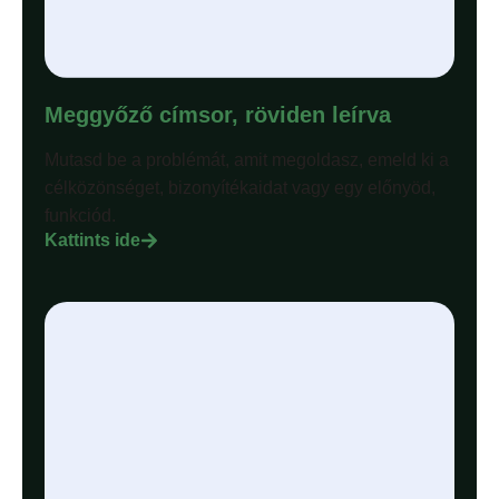
Meggyőző címsor, röviden leírva
Mutasd be a problémát, amit megoldasz, emeld ki a
célközönséget, bizonyítékaidat vagy egy előnyöd,
funkciód.
Kattints ide