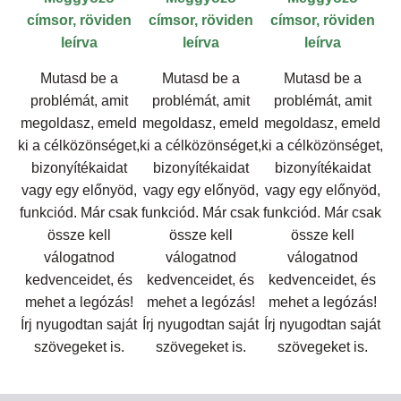
címsor, röviden
címsor, röviden
címsor, röviden
leírva
leírva
leírva
Mutasd be a
Mutasd be a
Mutasd be a
problémát, amit
problémát, amit
problémát, amit
megoldasz, emeld
megoldasz, emeld
megoldasz, emeld
ki a célközönséget,
ki a célközönséget,
ki a célközönséget,
bizonyítékaidat
bizonyítékaidat
bizonyítékaidat
vagy egy előnyöd,
vagy egy előnyöd,
vagy egy előnyöd,
funkciód. Már csak
funkciód. Már csak
funkciód. Már csak
össze kell
össze kell
össze kell
válogatnod
válogatnod
válogatnod
kedvenceidet, és
kedvenceidet, és
kedvenceidet, és
mehet a legózás!
mehet a legózás!
mehet a legózás!
Írj nyugodtan saját
Írj nyugodtan saját
Írj nyugodtan saját
szövegeket is.
szövegeket is.
szövegeket is.