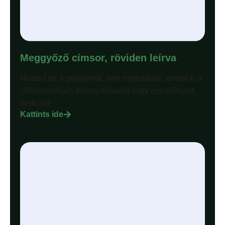
Meggyőző címsor, röviden leírva
Mutasd be a problémát, amit megoldasz, emeld ki a
célközönséget, bizonyítékaidat vagy egy előnyöd,
funkciód.
Kattints ide