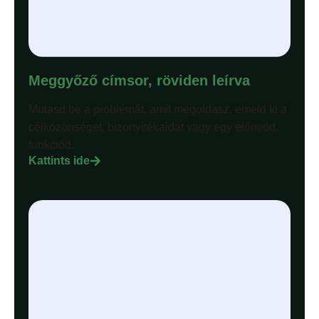
Meggyőző címsor, röviden leírva
Mutasd be a problémát, amit megoldasz, emeld ki a
célközönséget, bizonyítékaidat vagy egy előnyöd,
funkciód.
Kattints ide