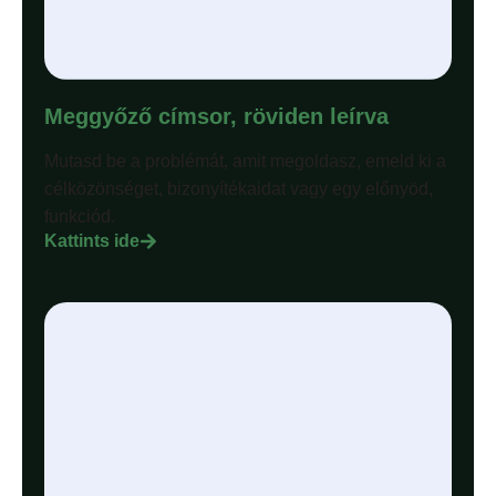
Meggyőző címsor, röviden leírva
Mutasd be a problémát, amit megoldasz, emeld ki a
célközönséget, bizonyítékaidat vagy egy előnyöd,
funkciód.
Kattints ide