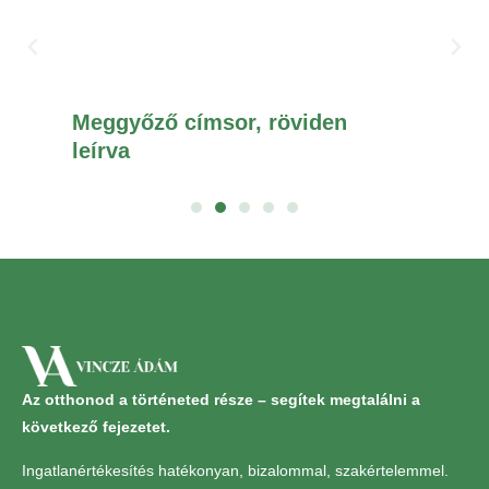
Meggyőző címsor, röviden
Me
leírva
le
Az otthonod a történeted része – segítek megtalálni a
következő fejezetet.
Ingatlanértékesítés hatékonyan, bizalommal, szakértelemmel.