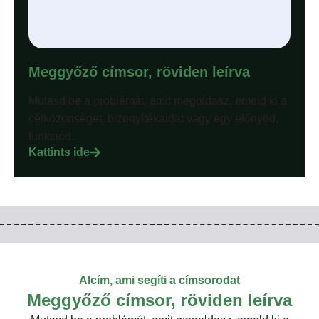
Meggyőző címsor, röviden leírva
Mutasd be a problémát, amit megoldasz, emeld ki a
célközönséget, bizonyítékaidat vagy egy előnyöd,
funkciód.
Kattints ide
Alcím, ami segíti a címsorodat
Meggyőző címsor, röviden leírva