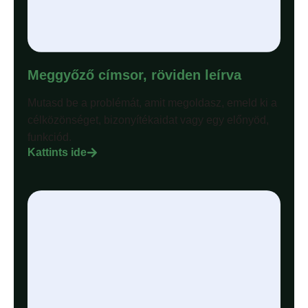
Meggyőző címsor, röviden leírva
Mutasd be a problémát, amit megoldasz, emeld ki a
célközönséget, bizonyítékaidat vagy egy előnyöd,
funkciód.
Kattints ide