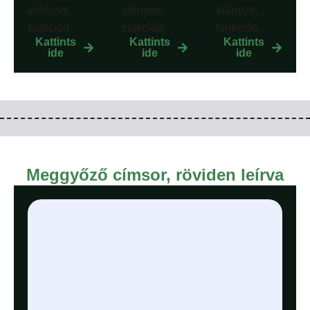
előnyöd,
előnyöd,
előnyöd,
funkciód.
funkciód.
funkciód.
Kattints
Kattints
Kattints
ide
ide
ide
Meggyőző címsor, röviden leírva