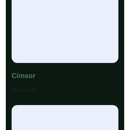
Címsor
Rövid leírás