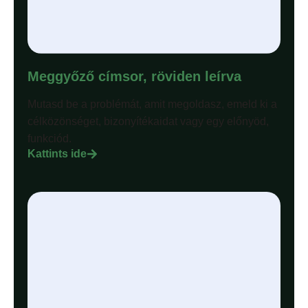
Meggyőző címsor, röviden leírva
Mutasd be a problémát, amit megoldasz, emeld ki a
célközönséget, bizonyítékaidat vagy egy előnyöd,
funkciód.
Kattints ide