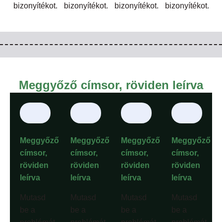
bizonyítékot.
bizonyítékot.
bizonyítékot.
bizonyítékot.
Meggyőző címsor, röviden leírva
Meggyőző
Meggyőző
Meggyőző
Meggyőző
címsor,
címsor,
címsor,
címsor,
röviden
röviden
röviden
röviden
leírva
leírva
leírva
leírva
Mutasd
Mutasd
Mutasd
Mutasd
be a
be a
be a
be a