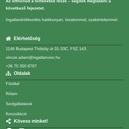
Az otthonod a történeted része – segítek megtalálni a
következő fejezetet.
Ingatlanértékesítés hatékonyan, bizalommal, szakértelemmel.
Elérhetőség
1146 Budapest Thököly út 31-33C, FSZ 143.
vincze.adam@ingatlanvivo.hu
+36 70 350 8787
Oldalak
Főoldal
Rólam
Szolgáltatások
Konzultáció
Kövess minket!