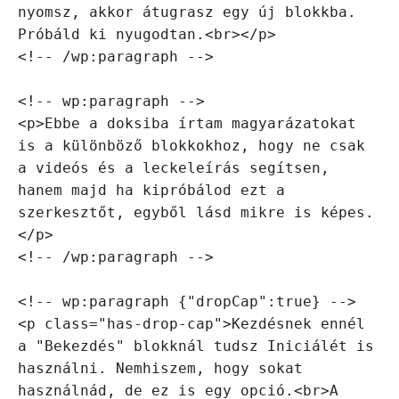
nyomsz, akkor átugrasz egy új blokkba. 
Próbáld ki nyugodtan.<br></p>

<!-- /wp:paragraph -->

<!-- wp:paragraph -->

<p>Ebbe a doksiba írtam magyarázatokat 
is a különböző blokkokhoz, hogy ne csak 
a videós és a leckeleírás segítsen, 
hanem majd ha kipróbálod ezt a 
szerkesztőt, egyből lásd mikre is képes.
</p>

<!-- /wp:paragraph -->

<!-- wp:paragraph {"dropCap":true} -->

<p class="has-drop-cap">Kezdésnek ennél 
a "Bekezdés" blokknál tudsz Iniciálét is 
használni. Nemhiszem, hogy sokat 
használnád, de ez is egy opció.<br>A 