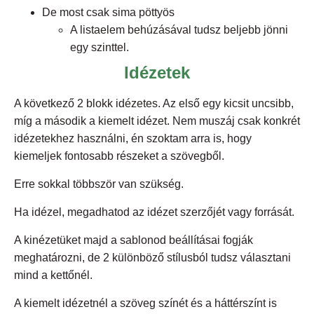
De most csak sima pöttyös
A listaelem behúzásával tudsz beljebb jönni
egy szinttel.
Idézetek
A következő 2 blokk idézetes. Az első egy kicsit uncsibb,
míg a második a kiemelt idézet. Nem muszáj csak konkrét
idézetekhez használni, én szoktam arra is, hogy
kiemeljek fontosabb részeket a szövegből.
Erre sokkal többször van szükség.
Ha idézel, megadhatod az idézet szerzőjét vagy forrását.
A kinézetüket majd a sablonod beállításai fogják
meghatározni, de 2 különböző stílusból tudsz választani
mind a kettőnél.
A kiemelt idézetnél a szöveg színét és a háttérszínt is