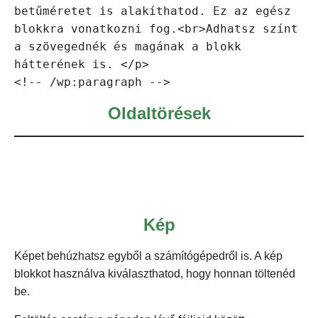
betűméretet is alakíthatod. Ez az egész 
blokkra vonatkozni fog.<br>Adhatsz színt 
a szövegednék és magának a blokk 
hátterének is. </p>

<!-- /wp:paragraph -->
Oldaltörések
Kép
Képet behúzhatsz egyből a számítógépedről is. A kép
blokkot használva kiválaszthatod, hogy honnan töltenéd
be.