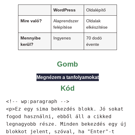
WordPress
Oldalépítő
Mire való?
Alaprendszer
Oldalak
felépítése
elkészítése
Mennyibe
Ingyenes
70 dodó
kerül?
évente
Gomb
Megnézem a tanfolyamokat
Kód
<!-- wp:paragraph -->

<p>Ez egy sima bekezdés blokk. Jó sokat 
fogod használni, ebből áll a cikked 
legnagyobb része. Minden bekezdés egy új 
blokkot jelent, szóval, ha "Enter"-t 