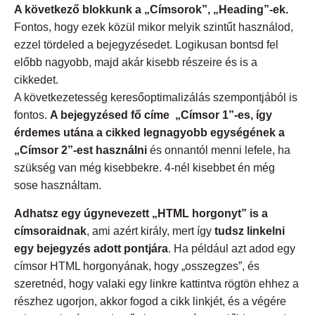
A következő blokkunk a „Címsorok”, „Heading”-ek.
Fontos, hogy ezek közül mikor melyik szintűt használod,
ezzel tördeled a bejegyzésedet. Logikusan bontsd fel
előbb nagyobb, majd akár kisebb részeire és is a
cikkedet.
A következetesség keresőoptimalizálás szempontjából is
fontos.
A bejegyzésed fő címe „Címsor 1”-es, így
érdemes utána a cikked legnagyobb egységének a
„Címsor 2”-est használni
és onnantól menni lefele, ha
szükség van még kisebbekre. 4-nél kisebbet én még
sose használtam.
Adhatsz egy úgynevezett „HTML horgonyt” is a
címsoraidnak
, ami azért király, mert így
tudsz linkelni
egy bejegyzés adott pontjára
. Ha például azt adod egy
címsor HTML horgonyának, hogy „osszegzes”, és
szeretnéd, hogy valaki egy linkre kattintva rögtön ehhez a
részhez ugorjon, akkor fogod a cikk linkjét, és a végére