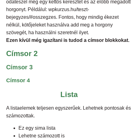
odateszel még egy kettős keresztet és az előbb megadott
horgonyt. Példálul: wpkurzus.hu/teszt-
bejegyzes/#osszegzes. Fontos, hogy mindig ékezet
nélkül, kötőjeleket használva add meg a horgony
szövegét, ha használni szeretnél ilyet.
Ezen kívül még igazítani is tudod a címsor blokkokat.
Címsor 2
Címsor 3
Címsor 4
Lista
A listaelemek teljesen egyszerűek. Lehetnek pontosak és
számozottak.
Ez egy sima lista
Lehetne számozott is