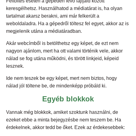
Feltöltés esetén a gépeden lévő fájljaid között
keresgélhetsz. Használhatod a médiatárat is, ha olyan
tartalmat akarsz berakni, ami már felkerült a
weboldaladra. Ha a gépedről töltesz fel egyet, akkor az is
megjelenik utána a médiatáradban.
Akár webcímből is betölthetsz egy képet, de ezt nem
nagyon ajánlom, mert ha ott valami történik vele, akkor
nálad se fog utána működni, és törött linkjeid, képeid
lesznek.
Ide nem teszek be egy képet, mert nem biztos, hogy
nálad jól töltene be, de mindenképp próbáld ki.
Egyéb blokkok
Vannak még blokkok, amiket szoktunk használni, de
ezeket ebbe a minta bejegyzésbe nem teszem be. Ha
érdekelnek, akkor tedd be őket. Ezek az érdekesebbek: