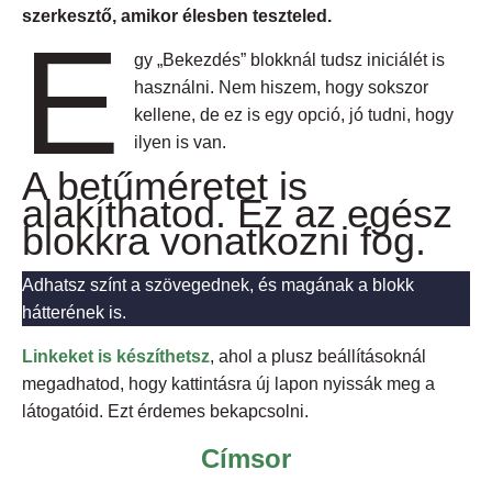
szerkesztő, amikor élesben teszteled.
E
gy „Bekezdés” blokknál tudsz iniciálét is
használni. Nem hiszem, hogy sokszor
kellene, de ez is egy opció, jó tudni, hogy
ilyen is van.
A betűméretet is
alakíthatod. Ez az egész
blokkra vonatkozni fog.
Adhatsz színt a szövegednek, és magának a blokk
hátterének is.
Linkeket is készíthetsz
, ahol a plusz beállításoknál
megadhatod, hogy kattintásra új lapon nyissák meg a
látogatóid. Ezt érdemes bekapcsolni.
Címsor